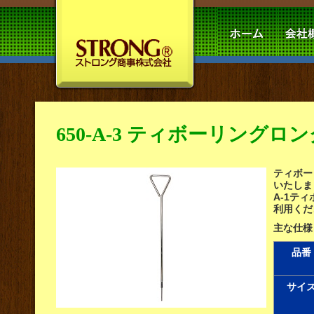
650-A-3 ティボーリングロ
ティボー
いたしま
A-1テ
利用くだ
主な仕様
品番
サイ