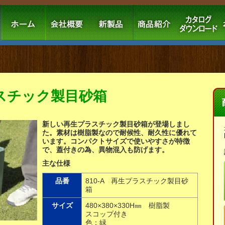
ラスチック製目砂箱
新しい再生プラスチック製目砂箱が登場しまし
た。素材は樹脂製なので耐候性、耐久性に優れて
います。コンパクトサイズで使いやすさが特徴
で、蓋付きの為、異物混入も防げます。
主な仕様
品番
810-A 再生プラスチック製目砂
箱
サイズ
480×380×330H㎜ 樹脂製
スコップ付き
色：緑