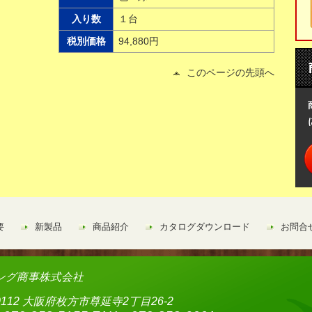
入り数
１台
税別価格
94,880円
このページの先頭へ
要
新製品
商品紹介
カタログダウンロード
お問合
ング商事株式会社
-0112 大阪府枚方市尊延寺2丁目26-2