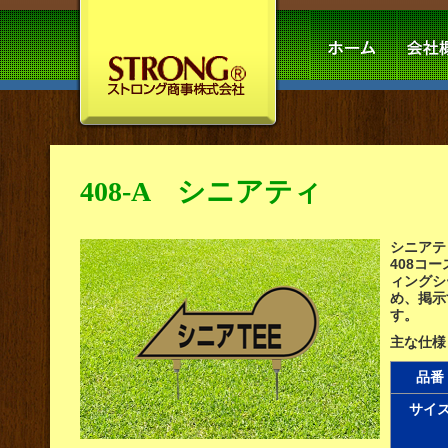
408-A シニアティ
シニアテ
408コ
ィングシ
め、掲示
す。
主な仕様
品番
サイ