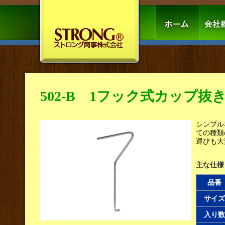
502-B 1フック式カップ抜
シンプル
ての種類
運びも大
主な仕様
品番
サイズ
入り数