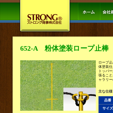
652-A 粉体塗装ロープ止棒
ロープ止
体塗装仕
トッパー
張ること
ャラリー
主な仕様
品番
サイズ