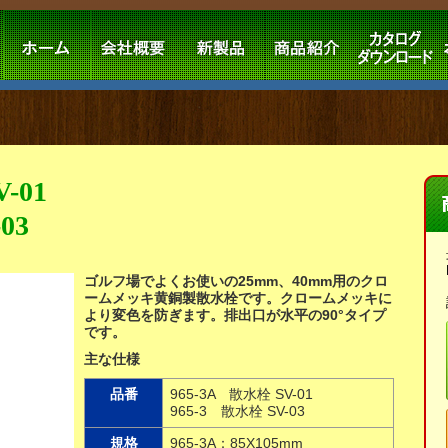
-01
03
ゴルフ場でよくお使いの25mm、40mm用のクロ
ームメッキ黄銅製散水栓です。クロームメッキに
より変色を防ぎます。排出口が水平の90°タイプ
です。
主な仕様
品番
965-3A 散水栓 SV-01
965-3 散水栓 SV-03
規格
965-3A：85X105mm