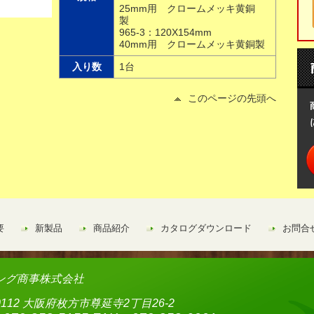
25mm用 クロームメッキ黄銅
製
965-3：120X154mm
40mm用 クロームメッキ黄銅製
入り数
1台
このページの先頭へ
要
新製品
商品紹介
カタログダウンロード
お問合
ング商事株式会社
-0112 大阪府枚方市尊延寺2丁目26-2