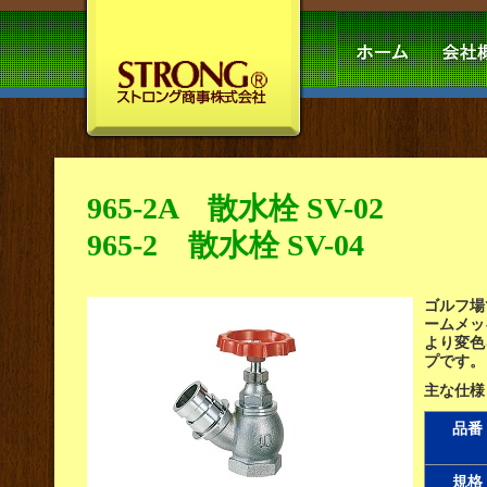
965-2A 散水栓 SV-02
965-2 散水栓 SV-04
ゴルフ場
ームメッ
より変色
プです。
主な仕様
品番
規格