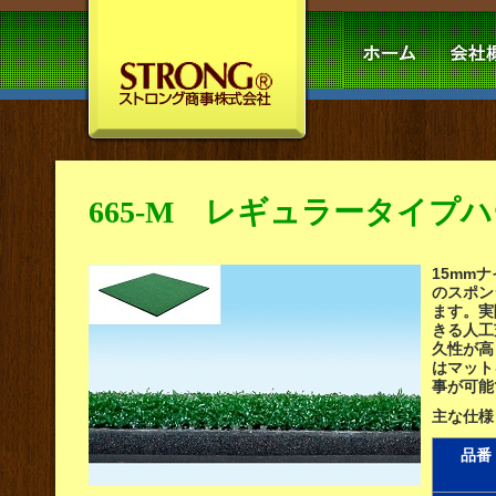
665-M レギュラータイプ
15mm
のスポン
ます。実
きる人工
久性が高
はマット
事が可能
主な仕様
品番