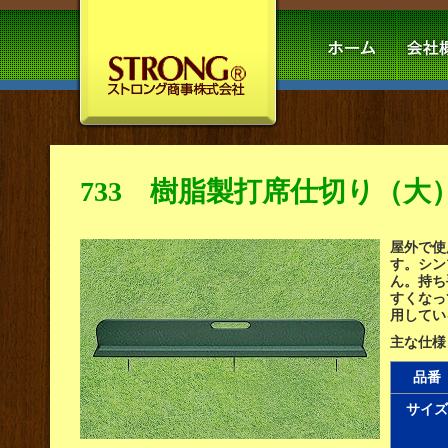
733 樹脂製打席仕切り（大
屋外で使
す。シン
ん。持ち
すくなっ
用してい
主な仕様
品番
サイズ