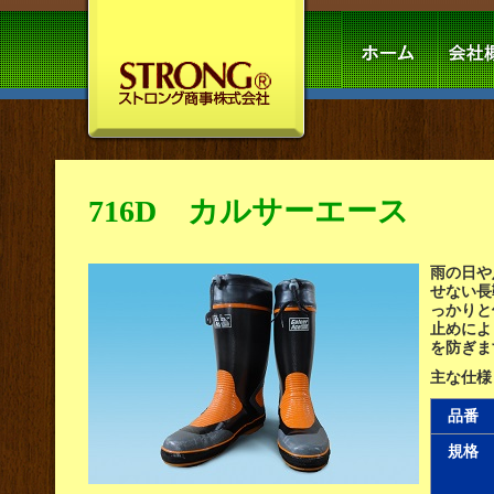
716D カルサーエース
雨の日や
せない長
っかりと
止めによ
を防ぎま
主な仕様
品番
規格