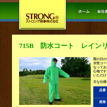
715B 防水コート レイン
雨の日の
水性コー
なってお
心地です
いただけ
主な仕様
品番
規格