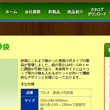
砂袋
砂袋にこれまで無かった肩掛け式タイプの製
品が登場しました。紐の長さは65～130ｃｍ
に調節が可能であり、本体両サイドにはスコ
ップ等の小物を入れるポケットが付いて機能
的なデザインと仕様になっております。
主な仕様
品番
711-A 肩掛け式砂袋
サイズ
250×240×600mm
紐の長さ65～130cmで調節可
能