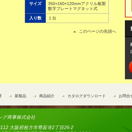
サイズ
350×160×120mmアクリル板製
数字プレートマグネット式
入り数
１台
このページの先頭へ
要
新製品
商品紹介
カタログダウンロード
お問合
ング商事株式会社
-0112 大阪府枚方市尊延寺2丁目26-2