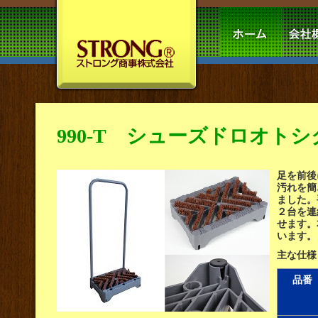
990-T シューズドロオト
足を前後
汚れを簡
ました。
２台を連
せます。
います。
主な仕様
品番