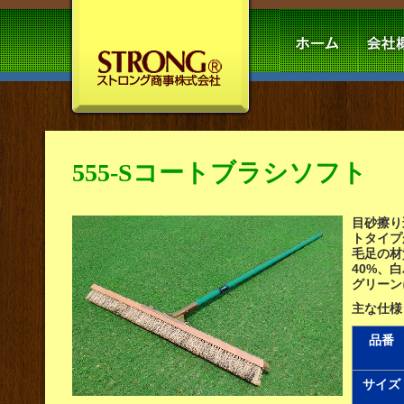
555-Sコートブラシソフト
目砂擦り
トタイプ
毛足の材
40%、
グリーン
主な仕様
品番
サイズ